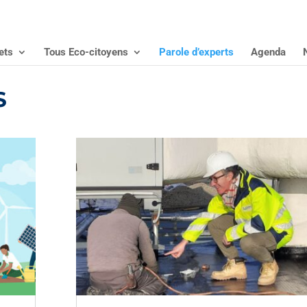
ets
Tous Eco-citoyens
Parole d’experts
Agenda
S