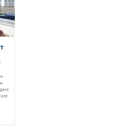
ET
s
es
us
agers
 ont